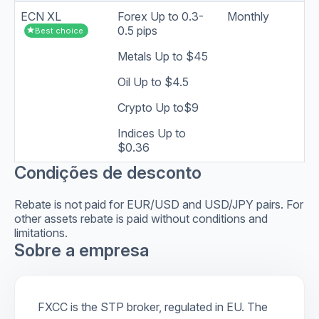
ECN XL
Forex Up to 0.3-
Monthly
0.5 pips
star
Best choice
Metals Up to $45
Oil Up to $4.5
Crypto Up to$9
Indices Up to
$0.36
Condições de desconto
Rebate is not paid for EUR/USD and USD/JPY pairs. For
other assets rebate is paid without conditions and
limitations.
Sobre a empresa
FXCC is the STP broker, regulated in EU. The