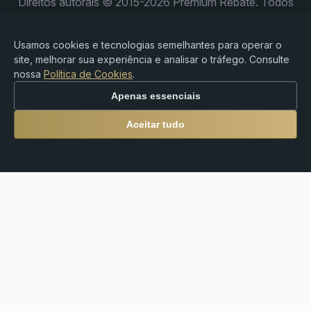
Direitos autorais © 2015-2026 Premium Rebate. Todos
os direitos reservados.
Usamos cookies e tecnologias semelhantes para operar o
site, melhorar sua experiência e analisar o tráfego. Consulte
nossa
Política de Cookies
.
Aviso de Risco: Negociar Forex, CFDs, criptomoedas e
produtos alavancados envolve um risco substancial de
Apenas essenciais
perda e pode não ser adequado para todos os
investidores. A Premium Rebate Group é uma
Aceitar tudo
plataforma independente de rebates e indicações e não
fornece serviços de corretagem, consultoria de
investimentos, custódia ou serviços financeiros. Os
usuários são os únicos responsáveis por suas decisões
de negociação e pelo cumprimento das leis e
regulamentos locais.