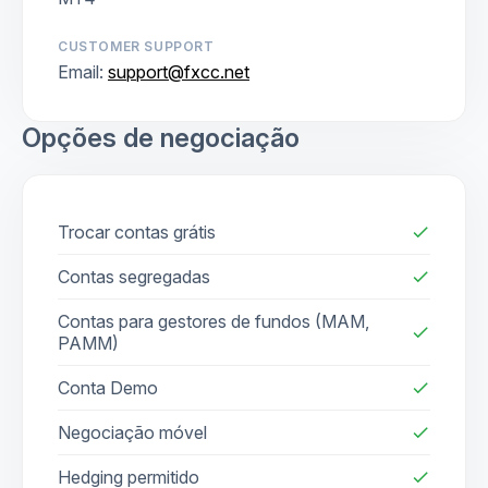
CUSTOMER SUPPORT
Email:
support@fxcc.net
Opções de negociação
Trocar contas grátis
check
Contas segregadas
check
Contas para gestores de fundos (MAM,
check
PAMM)
Conta Demo
check
Negociação móvel
check
Hedging permitido
check