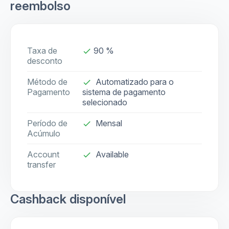
reembolso
Taxa de
90 %
done
desconto
Método de
Automatizado para o
done
Pagamento
sistema de pagamento
selecionado
Período de
Mensal
done
Acúmulo
Account
Available
check
transfer
Cashback disponível