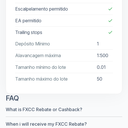
Escalpelamento permitido
check
EA permitido
check
Trailing stops
check
Depósito Mínimo
1
Alavancagem máxima
1:500
Tamanho mínimo do lote
0.01
Tamanho máximo do lote
50
FAQ
What is FXCC Rebate or Cashback?
When i will receive my FXCC Rebate?