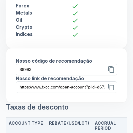
Forex
check
Metals
check
Oil
check
Crypto
check
Indices
check
Nosso código de recomendação
content_copy
Nosso link de recomendação
content_copy
Taxas de desconto
ACCOUNT TYPE
REBATE (USD/LOT)
ACCRUAL
PERIOD