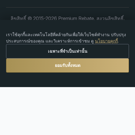
ลิขสิทธิ์ © 2015-2026 Premium Rebate. สงวนลิขสิทธิ์.
เราใช้คุกกี้และเทคโนโลยีที่คล้ายกันเพื่อให้เว็บไซต์ทำงาน ปรับปรุง
ประสบการณ์ของคุณ และวิเคราะห์การเข้าชม ดู
นโยบายคุกกี้
.
คำเตือนความเสี่ยง: การซื้อขาย Forex, CFDs, สกุลเงิน
เฉพาะที่จำเป็นเท่านั้น
ดิจิทัล และผลิตภัณฑ์ที่มีเลเวอเรจ มีความเสี่ยงสูงต่อการ
ขาดทุน และอาจไม่เหมาะสมสำหรับนักลงทุนทุกคน
ยอมรับทั้งหมด
Premium Rebate Group เป็นแพลตฟอร์มรีเบตและแนะนำ
อิสระ และไม่ได้ให้บริการโบรกเกอร์ ที่ปรึกษาการลงทุน
การดูแลทรัพย์สิน หรือบริการทางการเงิน ผู้ใช้งานต้องรับผิด
ชอบต่อการตัดสินใจซื้อขายของตนเองและการปฏิบัติตาม
กฎหมายและข้อบังคับในท้องถิ่นแต่เพียงผู้เดียว