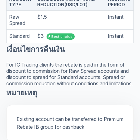
TYPE
REDUCTION(USD/LOT)
PERIOD
Raw
$1.5
Instant
Spread
Standard
$3
Instant
star
Best choice
เงื่อนไขการคืนเงิน
For IC Trading clients the rebate is paid in the form of
discount to commission for Raw Spread accounts and
discount to spread for Standard accounts. Spread or
commission reduction without conditions and limitations.
หมายเหตุ
Existing account can be transferred to Premium
Rebate IB group for cashback.