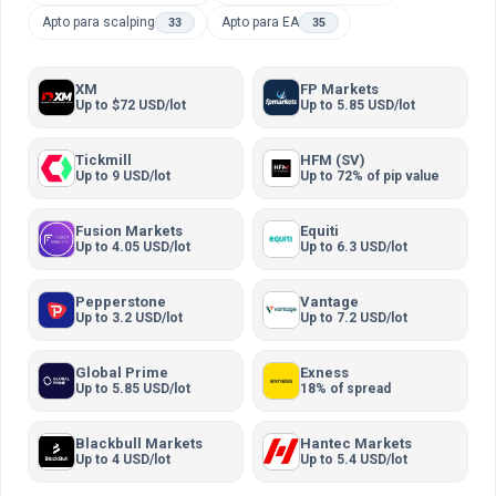
Apto para scalping
Apto para EA
33
35
XM
FP Markets
Up to $72 USD/lot
Up to 5.85 USD/lot
Tickmill
HFM (SV)
Up to 9 USD/lot
Up to 72% of pip value
Fusion Markets
Equiti
Up to 4.05 USD/lot
Up to 6.3 USD/lot
Pepperstone
Vantage
Up to 3.2 USD/lot
Up to 7.2 USD/lot
Global Prime
Exness
Up to 5.85 USD/lot
18% of spread
Blackbull Markets
Hantec Markets
Up to 4 USD/lot
Up to 5.4 USD/lot