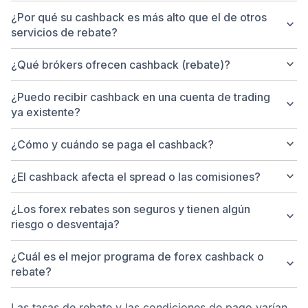
¿Por qué su cashback es más alto que el de otros
keyboard_arrow_down
servicios de rebate?
keyboard_arrow_down
¿Qué brókers ofrecen cashback (rebate)?
¿Puedo recibir cashback en una cuenta de trading
keyboard_arrow_down
ya existente?
keyboard_arrow_down
¿Cómo y cuándo se paga el cashback?
keyboard_arrow_down
¿El cashback afecta el spread o las comisiones?
¿Los forex rebates son seguros y tienen algún
keyboard_arrow_down
riesgo o desventaja?
¿Cuál es el mejor programa de forex cashback o
keyboard_arrow_down
rebate?
Las tasas de rebate y las condiciones de pago varían