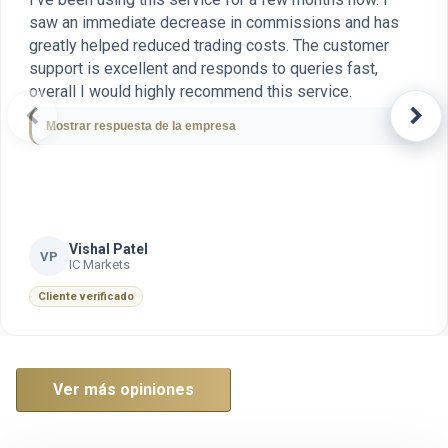
saw an immediate decrease in commissions and has
greatly helped reduced trading costs. The customer
support is excellent and responds to queries fast,
overall I would highly recommend this service.
chevron_left
chevron_right
Mostrar respuesta de la empresa
Vishal Patel
VP
IC Markets
Cliente verificado
Ver más opiniones