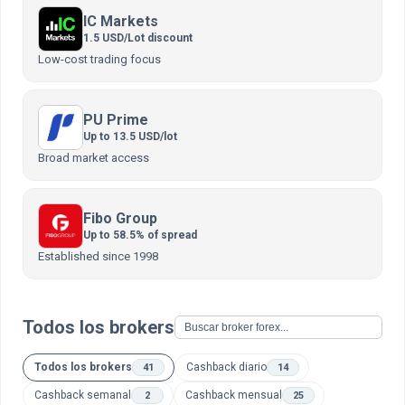
IC Markets
1.5 USD/Lot discount
Low-cost trading focus
PU Prime
Up to 13.5 USD/lot
Broad market access
Fibo Group
Up to 58.5% of spread
Established since 1998
Todos los brokers
Todos los brokers
Cashback diario
41
14
Cashback semanal
Cashback mensual
2
25