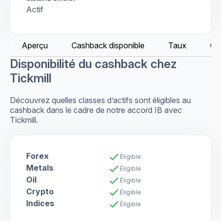
Actif
Aperçu
Cashback disponible
Taux
Co
Disponibilité du cashback chez
Tickmill
Découvrez quelles classes d’actifs sont éligibles au
cashback dans le cadre de notre accord IB avec
Tickmill.
Forex
check
Éligible
Metals
check
Éligible
Oil
check
Éligible
Crypto
check
Éligible
Indices
check
Éligible