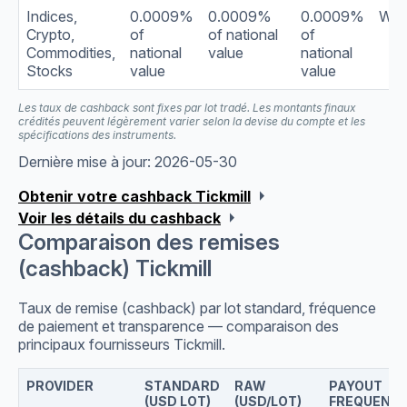
Indices,
0.0009%
0.0009%
0.0009%
Wee
Crypto,
of
of national
of
Commodities,
national
value
national
Stocks
value
value
Les taux de cashback sont fixes par lot tradé. Les montants finaux
crédités peuvent légèrement varier selon la devise du compte et les
spécifications des instruments.
Dernière mise à jour: 2026-05-30
arrow_right
Obtenir votre cashback Tickmill
arrow_right
Voir les détails du cashback
Comparaison des remises
(cashback) Tickmill
Taux de remise (cashback) par lot standard, fréquence
de paiement et transparence — comparaison des
principaux fournisseurs Tickmill.
PROVIDER
STANDARD
RAW
PAYOUT
(USD LOT)
(USD/LOT)
FREQUENC