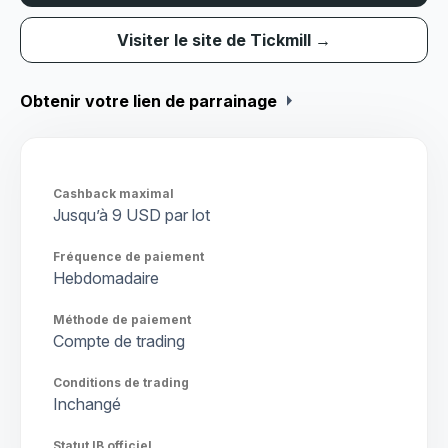
Visiter le site de Tickmill →
arrow_right
Obtenir votre lien de parrainage
Cashback maximal
Jusqu’à 9 USD par lot
Fréquence de paiement
Hebdomadaire
Méthode de paiement
Compte de trading
Conditions de trading
Inchangé
Statut IB officiel