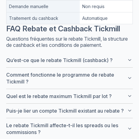
Demande manuelle
Non requis
Traitement du cashback
Automatique
FAQ Rebate et Cashback Tickmill
Questions fréquentes sur le rebate Tickmill, la structure
de cashback et les conditions de paiement.
keyboard_arrow_down
Qu’est-ce que le rebate Tickmill (cashback) ?
Comment fonctionne le programme de rebate
keyboard_arrow_down
Tickmill ?
keyboard_arrow_down
Quel est le rebate maximum Tickmill par lot ?
keyboard_arrow_down
Puis-je lier un compte Tickmill existant au rebate ?
Le rebate Tickmill affecte-t-il les spreads ou les
keyboard_arrow_down
commissions ?