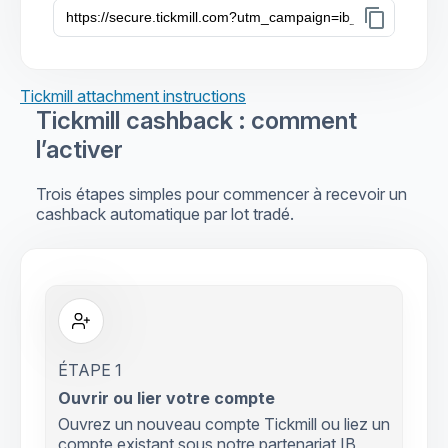
content_copy
Tickmill attachment instructions
Tickmill cashback : comment
l’activer
Trois étapes simples pour commencer à recevoir un
cashback automatique par lot tradé.
ÉTAPE 1
Ouvrir ou lier votre compte
Ouvrez un nouveau compte Tickmill ou liez un
compte existant sous notre partenariat IB