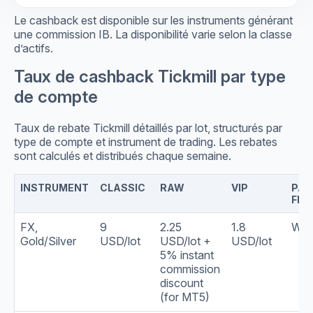
Le cashback est disponible sur les instruments générant
une commission IB. La disponibilité varie selon la classe
d’actifs.
Taux de cashback Tickmill par type
de compte
Taux de rebate Tickmill détaillés par lot, structurés par
type de compte et instrument de trading. Les rebates
sont calculés et distribués chaque semaine.
INSTRUMENT
CLASSIC
RAW
VIP
PAY
FRE
FX,
9
2.25
1.8
Wee
Gold/Silver
USD/lot
USD/lot +
USD/lot
5% instant
commission
discount
(for MT5)