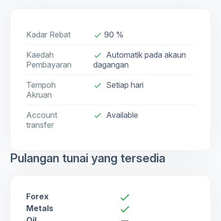
Kadar Rebat
90 %
done
Kaedah
Automatik pada akaun
done
Pembayaran
dagangan
Tempoh
Setiap hari
done
Akruan
Account
Available
check
transfer
Pulangan tunai yang tersedia
Forex
check
Metals
check
Oil
remove