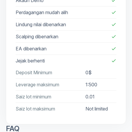
Akaun Demo
check
Perdagangan mudah alih
check
Lindung nilai dibenarkan
check
Scalping dibenarkan
check
EA dibenarkan
check
Jejak berhenti
check
Deposit Minimum
0$
Leverage maksimum
1:500
Saiz lot minimum
0.01
Saiz lot maksimum
Not limited
FAQ