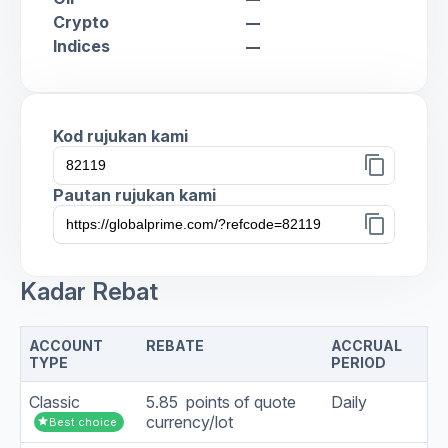
Crypto
remove
Indices
remove
Kod rujukan kami
content_copy
Pautan rujukan kami
content_copy
Kadar Rebat
ACCOUNT
REBATE
ACCRUAL
TYPE
PERIOD
Classic
5.85 points of quote
Daily
currency/lot
star
Best choice