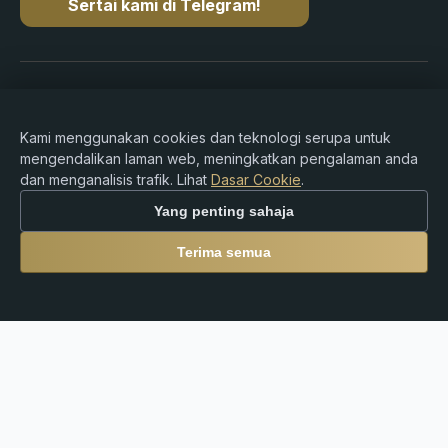
Sertai kami di Telegram!
Hak cipta © 2015-2026 Premium Rebate. Hak cipta
terpelihara.
Kami menggunakan cookies dan teknologi serupa untuk
mengendalikan laman web, meningkatkan pengalaman anda
dan menganalisis trafik. Lihat
Dasar Cookie
.
Amaran Risiko: Dagangan Forex, CFD, mata wang kripto
Yang penting sahaja
dan produk berleveraj melibatkan risiko kerugian yang
besar dan mungkin tidak sesuai untuk semua pelabur.
Terima semua
Premium Rebate Group ialah platform rebat dan rujukan
bebas dan tidak menyediakan perkhidmatan broker,
nasihat pelaburan, kustodian atau perkhidmatan
kewangan. Pengguna bertanggungjawab sepenuhnya
terhadap keputusan dagangan mereka serta pematuhan
kepada undang-undang dan peraturan tempatan.