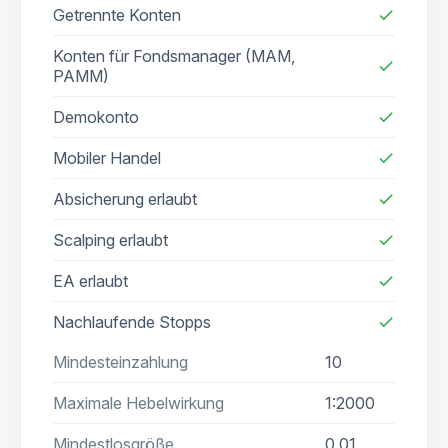
Getrennte Konten
check
Konten für Fondsmanager (MAM,
check
PAMM)
Demokonto
check
Mobiler Handel
check
Absicherung erlaubt
check
Scalping erlaubt
check
EA erlaubt
check
Nachlaufende Stopps
check
Mindesteinzahlung
10
Maximale Hebelwirkung
1:2000
Mindestlosgröße
0.01