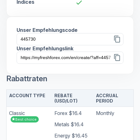
Indices
check
Unser Empfehlungscode
content_copy
Unser Empfehlungslink
content_copy
Rabattraten
ACCOUNT TYPE
REBATE
ACCRUAL
(USD/LOT)
PERIOD
Classic
Forex $16.4
Monthly
star
Best choice
Metals $16.4
Energy $16.45