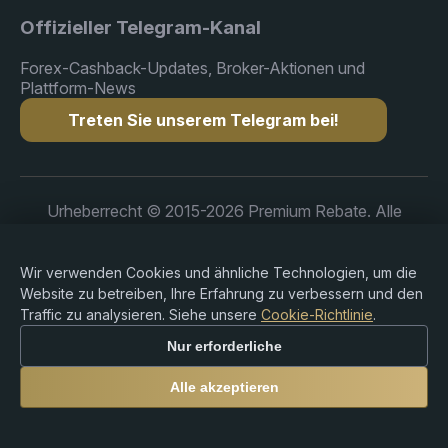
Offizieller Telegram-Kanal
Forex-Cashback-Updates, Broker-Aktionen und
Plattform-News
Treten Sie unserem Telegram bei!
Urheberrecht © 2015-2026 Premium Rebate. Alle
Rechte vorbehalten.
Wir verwenden Cookies und ähnliche Technologien, um die
Website zu betreiben, Ihre Erfahrung zu verbessern und den
Traffic zu analysieren. Siehe unsere
Cookie-Richtlinie
.
Risikohinweis: Der Handel mit Forex, CFDs,
Kryptowährungen und gehebelten Produkten ist mit
Nur erforderliche
erheblichen Verlustrisiken verbunden und
möglicherweise nicht für alle Anleger geeignet. Premium
Alle akzeptieren
Rebate Group ist eine unabhängige Rebate- und
Empfehlungsplattform und bietet keine Broker-,
Anlageberatungs-, Verwahrungs- oder