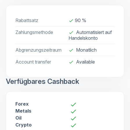
Rabattsatz
90 %
done
Zahlungsmethode
Automatisiert auf
done
Handelskonto
Abgrenzungszeitraum
Monatlich
done
Account transfer
Available
check
Verfügbares Cashback
Forex
check
Metals
check
Oil
check
Crypto
check