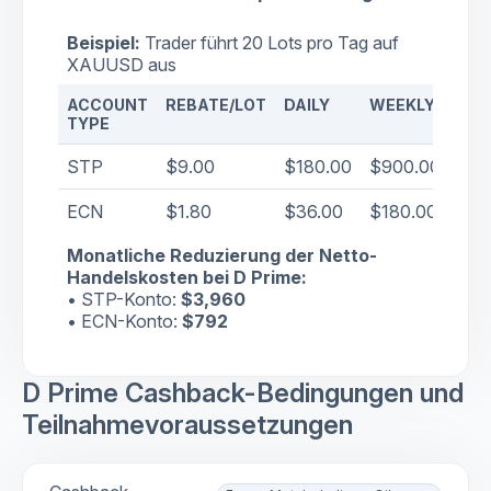
Beispiel:
Trader führt 20 Lots pro Tag auf
XAUUSD aus
ACCOUNT
REBATE/LOT
DAILY
WEEKLY
MO
TYPE
STP
$9.00
$180.00
$900.00
$3,
ECN
$1.80
$36.00
$180.00
$79
Monatliche Reduzierung der Netto-
Handelskosten bei D Prime:
• STP-Konto:
$3,960
• ECN-Konto:
$792
D Prime Cashback-Bedingungen und
Teilnahmevoraussetzungen