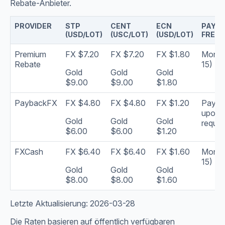
Rebate-Anbieter.
PROVIDER
STP
CENT
ECN
PAYO
(USD/LOT)
(USC/LOT)
(USD/LOT)
FREQ
Premium
FX $7.20
FX $7.20
FX $1.80
Monthl
Rebate
15)
Gold
Gold
Gold
$9.00
$9.00
$1.80
PaybackFX
FX $4.80
FX $4.80
FX $1.20
Payou
upon
Gold
Gold
Gold
reques
$6.00
$6.00
$1.20
FXCash
FX $6.40
FX $6.40
FX $1.60
Monthl
15)
Gold
Gold
Gold
$8.00
$8.00
$1.60
Letzte Aktualisierung: 2026-03-28
Die Raten basieren auf öffentlich verfügbaren