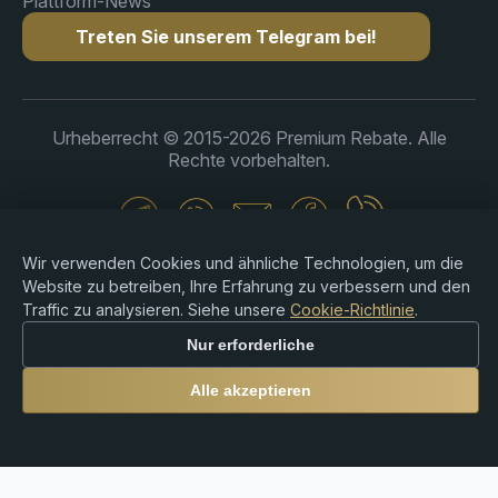
Plattform-News
Treten Sie unserem Telegram bei!
Urheberrecht © 2015-2026 Premium Rebate. Alle
Rechte vorbehalten.
Wir verwenden Cookies und ähnliche Technologien, um die
Risikohinweis: Der Handel mit Forex, CFDs,
Kryptowährungen und gehebelten Produkten ist mit
Website zu betreiben, Ihre Erfahrung zu verbessern und den
erheblichen Verlustrisiken verbunden und
Traffic zu analysieren. Siehe unsere
Cookie-Richtlinie
.
möglicherweise nicht für alle Anleger geeignet. Premium
Nur erforderliche
Rebate Group ist eine unabhängige Rebate- und
Empfehlungsplattform und bietet keine Broker-,
Alle akzeptieren
Anlageberatungs-, Verwahrungs- oder
Finanzdienstleistungen an. Nutzer sind allein
verantwortlich für ihre Handelsentscheidungen sowie für
die Einhaltung der lokalen Gesetze und Vorschriften.