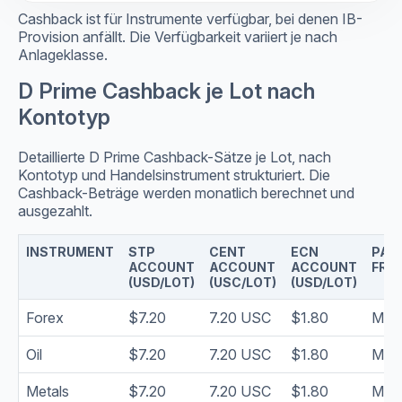
Cashback ist für Instrumente verfügbar, bei denen IB-
Provision anfällt. Die Verfügbarkeit variiert je nach
Anlageklasse.
D Prime Cashback je Lot nach
Kontotyp
Detaillierte D Prime Cashback-Sätze je Lot, nach
Kontotyp und Handelsinstrument strukturiert. Die
Cashback-Beträge werden monatlich berechnet und
ausgezahlt.
INSTRUMENT
STP
CENT
ECN
PAY
ACCOUNT
ACCOUNT
ACCOUNT
FRE
(USD/LOT)
(USC/LOT)
(USD/LOT)
Forex
$7.20
7.20 USC
$1.80
Mont
Oil
$7.20
7.20 USC
$1.80
Mont
Metals
$7.20
7.20 USC
$1.80
Mont