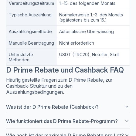
Verarbeitungszeitraum
1.–15. des folgenden Monats
Typische Auszahlung
Normalerweise 1.–3. des Monats
(spätestens bis zum 15.)
Auszahlungsmethode
Automatische Überweisung
Manuelle Beantragung
Nicht erforderlich
Unterstützte
USDT (TRC20), Neteller, Skrill
Methoden
D Prime Rebate und Cashback FAQ
Häufig gestellte Fragen zum D Prime Rebate, zur
Cashback-Struktur und zu den
Auszahlungsbedingungen.
keyboard_arrow_down
Was ist der D Prime Rebate (Cashback)?
keyboard_arrow_down
Wie funktioniert das D Prime Rebate-Programm?
keyboard_arrow_down
Wie hoch ist der maximale D Prime Rebate pro Lot?