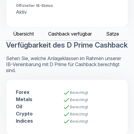
Offizieller IB-Status
Aktiv
Übersicht
Cashback verfügbar
Sätze
Verfügbarkeit des D Prime Cashback
Sehen Sie, welche Anlageklassen im Rahmen unserer
IB-Vereinbarung mit D Prime für Cashback berechtigt
sind.
Forex
check
Berechtigt
Metals
check
Berechtigt
Oil
check
Berechtigt
Crypto
check
Berechtigt
Indices
check
Berechtigt