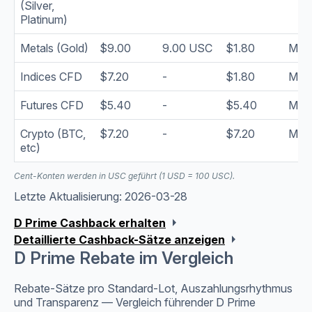
(Silver,
Platinum)
Metals (Gold)
$9.00
9.00 USC
$1.80
Mont
Indices CFD
$7.20
-
$1.80
Mont
Futures CFD
$5.40
-
$5.40
Mont
Crypto (BTC,
$7.20
-
$7.20
Mont
etc)
Cent-Konten werden in USC geführt (1 USD = 100 USC).
Letzte Aktualisierung: 2026-03-28
arrow_right
D Prime Cashback erhalten
arrow_right
Detaillierte Cashback-Sätze anzeigen
D Prime Rebate im Vergleich
Rebate-Sätze pro Standard-Lot, Auszahlungsrhythmus
und Transparenz — Vergleich führender D Prime