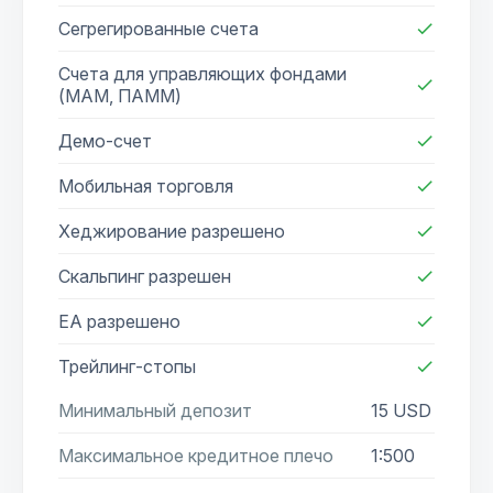
Сегрегированные счета
check
Счета для управляющих фондами
check
(МАМ, ПАММ)
Демо-счет
check
Мобильная торговля
check
Хеджирование разрешено
check
Скальпинг разрешен
check
EA разрешено
check
Трейлинг-стопы
check
Минимальный депозит
15 USD
Максимальное кредитное плечо
1:500