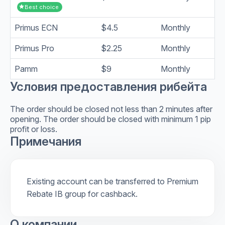
star
Best choice
Primus ECN
$4.5
Monthly
Primus Pro
$2.25
Monthly
Pamm
$9
Monthly
Условия предоставления рибейта
The order should be closed not less than 2 minutes after
opening. The order should be closed with minimum 1 pip
profit or loss.
Примечания
Existing account can be transferred to Premium
Rebate IB group for cashback.
О компании