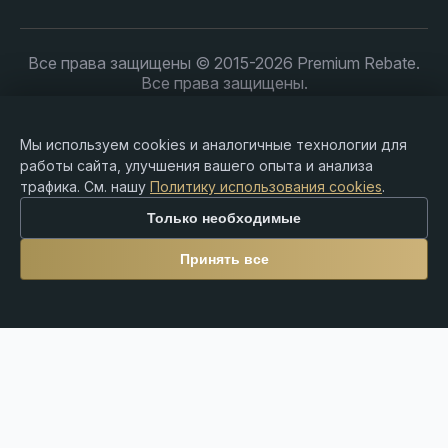
Все права защищены © 2015-2026 Premium Rebate.
Все права защищены.
Мы используем cookies и аналогичные технологии для
работы сайта, улучшения вашего опыта и анализа
Предупреждение о рисках: Торговля Forex, CFD,
трафика. См. нашу
Политику использования cookies
.
криптовалютами и продуктами с кредитным плечом
связана с высоким риском потери средств и может
Только необходимые
подходить не всем инвесторам. Premium Rebate
Group является независимой платформой ребейтов
Принять все
и партнерских вознаграждений и не предоставляет
брокерские, инвестиционные, кастодиальные или
финансовые услуги. Пользователи несут полную
ответственность за свои торговые решения и
соблюдение местных законов и нормативных
требований.