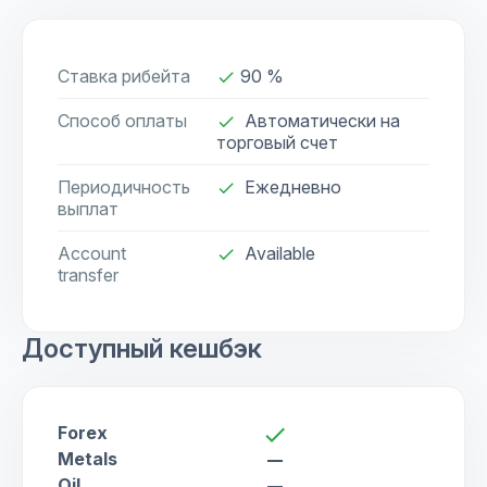
Ставка рибейта
90 %
done
Способ оплаты
Автоматически на
done
торговый счет
Периодичность
Ежедневно
done
выплат
Account
Available
check
transfer
Доступный кешбэк
Forex
check
Metals
remove
Oil
remove