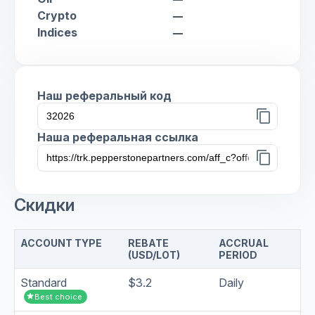
Crypto
remove
Indices
remove
Наш реферальный код
content_copy
Наша реферальная ссылка
content_copy
Скидки
ACCOUNT TYPE
REBATE
ACCRUAL
(USD/LOT)
PERIOD
Standard
$3.2
Daily
star
Best choice