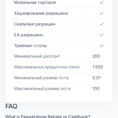
Мобильная торговля
check
Хеджирование разрешено
check
Скальпинг разрешен
check
EA разрешено
check
Трейлинг-стопы
check
Минимальный депозит
200
Максимальное кредитное плечо
1:500
Минимальный размер лота
0.01
Максимальный размер лота
100
FAQ
What is Pepperstone Rebate or Cashback?