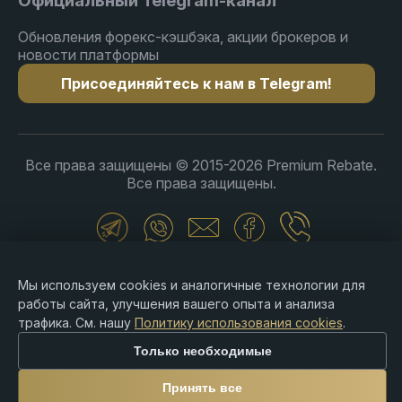
Официальный Telegram-канал
Обновления форекс-кэшбэка, акции брокеров и
новости платформы
Присоединяйтесь к нам в Telegram!
Все права защищены © 2015-2026 Premium Rebate.
Все права защищены.
Предупреждение о рисках: Торговля Forex, CFD,
криптовалютами и продуктами с кредитным плечом
Мы используем cookies и аналогичные технологии для
связана с высоким риском потери средств и может
работы сайта, улучшения вашего опыта и анализа
подходить не всем инвесторам. Premium Rebate
трафика. См. нашу
Политику использования cookies
.
Group является независимой платформой ребейтов
Только необходимые
и партнерских вознаграждений и не предоставляет
брокерские, инвестиционные, кастодиальные или
Принять все
финансовые услуги. Пользователи несут полную