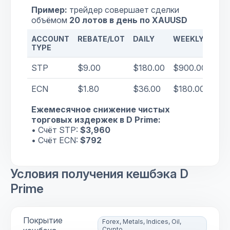
Пример:
трейдер совершает сделки
объёмом
20 лотов в день по XAUUSD
ACCOUNT
REBATE/LOT
DAILY
WEEKLY
MO
TYPE
STP
$9.00
$180.00
$900.00
$3,
ECN
$1.80
$36.00
$180.00
$79
Ежемесячное снижение чистых
торговых издержек в D Prime:
• Счёт STP:
$3,960
• Счёт ECN:
$792
Условия получения кешбэка D
Prime
Покрытие
Forex, Metals, Indices, Oil,
Crypto