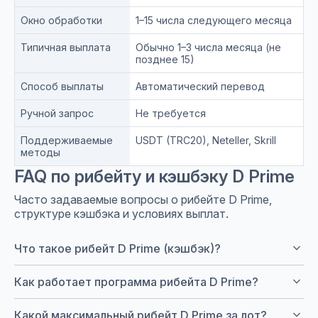
Окно обработки
1–15 числа следующего месяца
Типичная выплата
Обычно 1–3 числа месяца (не
позднее 15)
Способ выплаты
Автоматический перевод
Ручной запрос
Не требуется
Поддерживаемые
USDT (TRC20), Neteller, Skrill
методы
FAQ по рибейту и кэшбэку D Prime
Часто задаваемые вопросы о рибейте D Prime,
структуре кэшбэка и условиях выплат.
keyboard_arrow_down
Что такое рибейт D Prime (кэшбэк)?
keyboard_arrow_down
Как работает программа рибейта D Prime?
keyboard_arrow_down
Какой максимальный рибейт D Prime за лот?