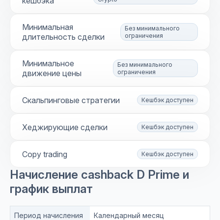
кешбэка
Минимальная
Без минимального
длительность сделки
ограничения
Минимальное
Без минимального
движение цены
ограничения
Скальпинговые стратегии
Кешбэк доступен
Хеджирующие сделки
Кешбэк доступен
Copy trading
Кешбэк доступен
Начисление cashback D Prime и
график выплат
Период начисления
Календарный месяц