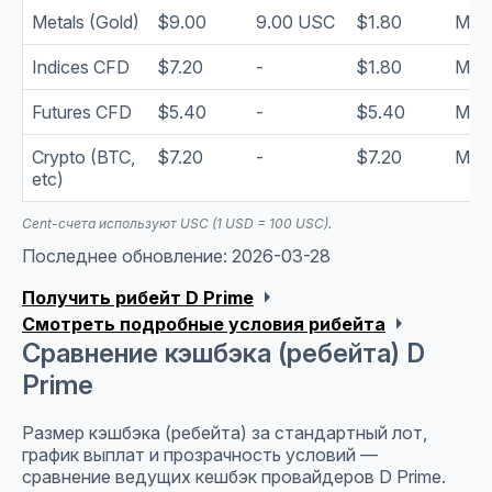
Metals (Gold)
$9.00
9.00 USC
$1.80
Mont
Indices CFD
$7.20
-
$1.80
Mont
Futures CFD
$5.40
-
$5.40
Mont
Crypto (BTC,
$7.20
-
$7.20
Mont
etc)
Cent-счета используют USC (1 USD = 100 USC).
Последнее обновление: 2026-03-28
arrow_right
Получить рибейт D Prime
arrow_right
Смотреть подробные условия рибейта
Сравнение кэшбэка (ребейта) D
Prime
Размер кэшбэка (ребейта) за стандартный лот,
график выплат и прозрачность условий —
сравнение ведущих кешбэк провайдеров D Prime.