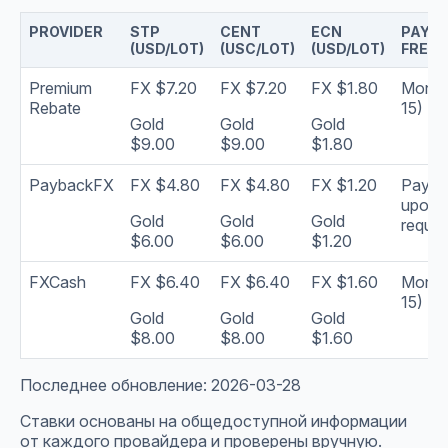
PROVIDER
STP
CENT
ECN
PAYO
(USD/LOT)
(USC/LOT)
(USD/LOT)
FREQ
Premium
FX $7.20
FX $7.20
FX $1.80
Monthl
Rebate
15)
Gold
Gold
Gold
$9.00
$9.00
$1.80
PaybackFX
FX $4.80
FX $4.80
FX $1.20
Payou
upon
Gold
Gold
Gold
reques
$6.00
$6.00
$1.20
FXCash
FX $6.40
FX $6.40
FX $1.60
Monthl
15)
Gold
Gold
Gold
$8.00
$8.00
$1.60
Последнее обновление: 2026-03-28
Ставки основаны на общедоступной информации
от каждого провайдера и проверены вручную.