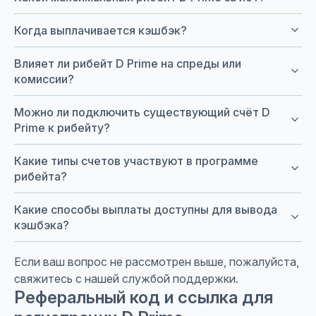
keyboard_arrow_down
Когда выплачивается кэшбэк?
Влияет ли рибейт D Prime на спреды или
keyboard_arrow_down
комиссии?
Можно ли подключить существующий счёт D
keyboard_arrow_down
Prime к рибейту?
Какие типы счетов участвуют в программе
keyboard_arrow_down
рибейта?
Какие способы выплаты доступны для вывода
keyboard_arrow_down
кэшбэка?
Если ваш вопрос не рассмотрен выше, пожалуйста,
свяжитесь с нашей службой поддержки.
Реферальный код и ссылка для