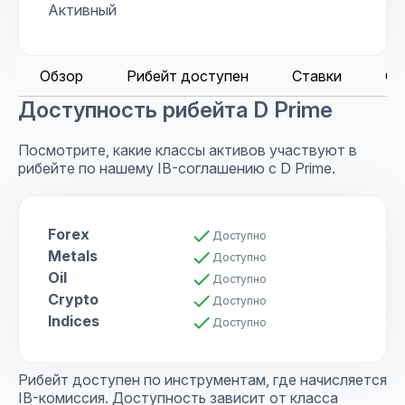
Активный
Обзор
Рибейт доступен
Ставки
Ср
Доступность рибейта D Prime
Посмотрите, какие классы активов участвуют в
рибейте по нашему IB-соглашению с D Prime.
Forex
check
Доступно
Metals
check
Доступно
Oil
check
Доступно
Crypto
check
Доступно
Indices
check
Доступно
Рибейт доступен по инструментам, где начисляется
IB-комиссия. Доступность зависит от класса