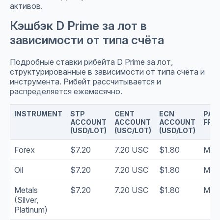
активов.
Кэшбэк D Prime за лот в
зависимости от типа счёта
Подробные ставки рибейта D Prime за лот,
структурированные в зависимости от типа счёта и
инструмента. Рибейт рассчитывается и
распределяется ежемесячно.
INSTRUMENT
STP
CENT
ECN
PAY
ACCOUNT
ACCOUNT
ACCOUNT
FRE
(USD/LOT)
(USC/LOT)
(USD/LOT)
Forex
$7.20
7.20 USC
$1.80
Mont
Oil
$7.20
7.20 USC
$1.80
Mont
Metals
$7.20
7.20 USC
$1.80
Mont
(Silver,
Platinum)