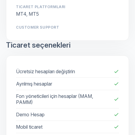
TICARET PLATFORMLARI
MT4, MT5
CUSTOMER SUPPORT
Ticaret seçenekleri
Ücretsiz hesapları değiştirin
check
Ayrılmış hesaplar
check
Fon yöneticileri için hesaplar (MAM,
check
PAMM)
Demo Hesap
check
Mobil ticaret
check