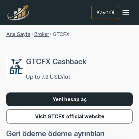
menu
Kayıt Ol
Ana Sayfa
Broker
GTCFX
chevron_right
chevron_right
GTCFX Cashback
Up to 7.2 USD/lot
Yeni hesap aç
Visit GTCFX official website
Geri ödeme ödeme ayrıntıları