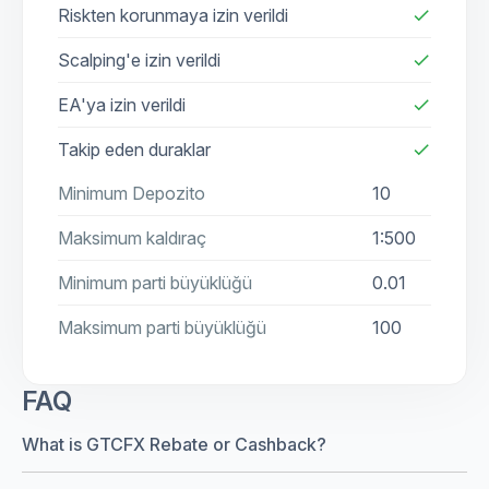
Riskten korunmaya izin verildi
check
Scalping'e izin verildi
check
EA'ya izin verildi
check
Takip eden duraklar
check
Minimum Depozito
10
Maksimum kaldıraç
1:500
Minimum parti büyüklüğü
0.01
Maksimum parti büyüklüğü
100
FAQ
What is GTCFX Rebate or Cashback?