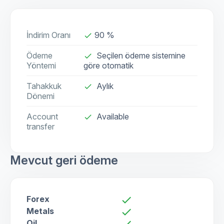
İndirim Oranı
90 %
done
Ödeme
Seçilen ödeme sistemine
done
Yöntemi
göre otomatik
Tahakkuk
Aylık
done
Dönemi
Account
Available
check
transfer
Mevcut geri ödeme
Forex
check
Metals
check
Oil
check