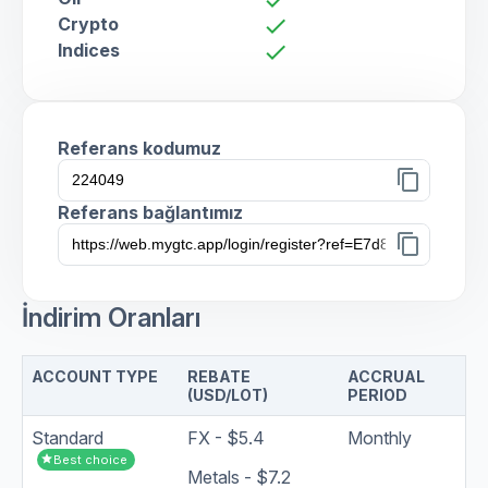
Crypto
check
Indices
check
Referans kodumuz
content_copy
Referans bağlantımız
content_copy
İndirim Oranları
ACCOUNT TYPE
REBATE
ACCRUAL
(USD/LOT)
PERIOD
Standard
FX - $5.4
Monthly
star
Best choice
Metals - $7.2