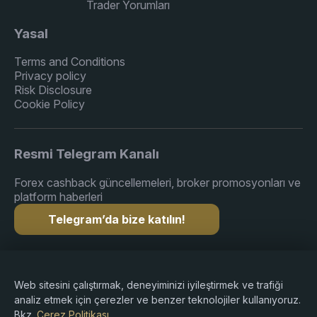
Trader Yorumları
Yasal
Terms and Conditions
Privacy policy
Risk Disclosure
Cookie Policy
Resmi Telegram Kanalı
Forex cashback güncellemeleri, broker promosyonları ve
platform haberleri
Telegram’da bize katılın!
Telif hakkı © 2015-2026 Premium Rebate. Tüm hakları
Web sitesini çalıştırmak, deneyiminizi iyileştirmek ve trafiği
saklıdır.
analiz etmek için çerezler ve benzer teknolojiler kullanıyoruz.
Bkz.
Çerez Politikası
.