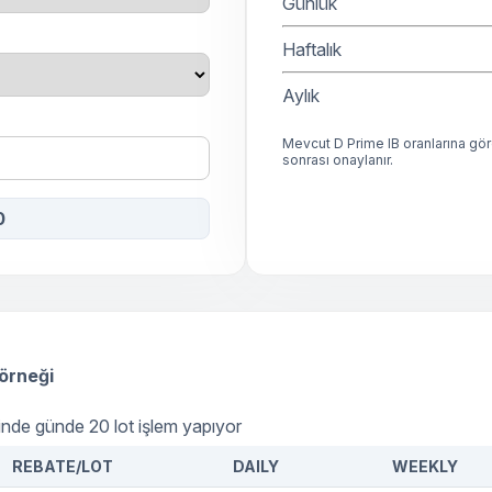
Günlük
Haftalık
Aylık
Mevcut D Prime IB oranlarına göre
sonrası onaylanır.
0
örneği
nde günde 20 lot işlem yapıyor
REBATE/LOT
DAILY
WEEKLY