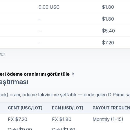
9.00 USC
$1.80
-
$1.80
-
$5.40
-
$7.20
SC).
arrow_right
 geri ödeme oranlarını görüntüle
aştırması
ck) oranı, ödeme takvimi ve şeffaflık — önde gelen D Prime sağl
CENT (USC/LOT)
ECN (USD/LOT)
PAYOUT FREQUE
FX $7.20
FX $1.80
Monthly (1–15)
Gold $9.00
Gold $1.80