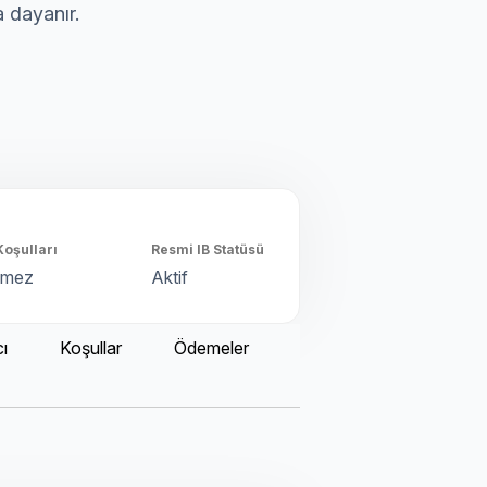
 dayanır.
Koşulları
Resmi IB Statüsü
şmez
Aktif
ı
Koşullar
Ödemeler