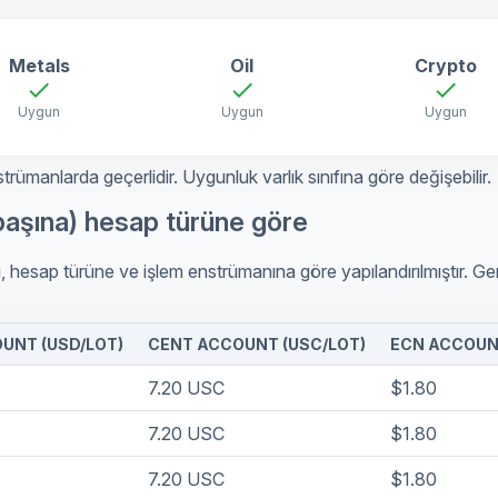
Metals
Oil
Crypto
check
check
check
Uygun
Uygun
Uygun
manlarda geçerlidir. Uygunluk varlık sınıfına göre değişebilir.
başına) hesap türüne göre
 hesap türüne ve işlem enstrümanına göre yapılandırılmıştır. Ger
UNT (USD/LOT)
CENT ACCOUNT (USC/LOT)
ECN ACCOUNT
7.20 USC
$1.80
7.20 USC
$1.80
7.20 USC
$1.80