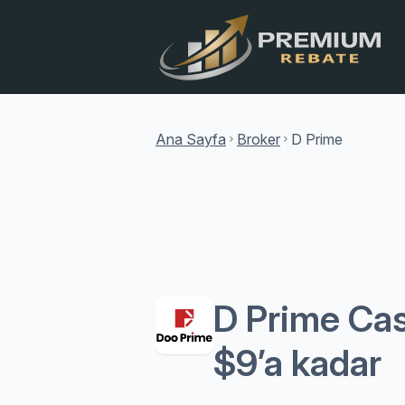
Ana Sayfa
Broker
D Prime
chevron_right
chevron_right
D Prime Cas
$9’a kadar