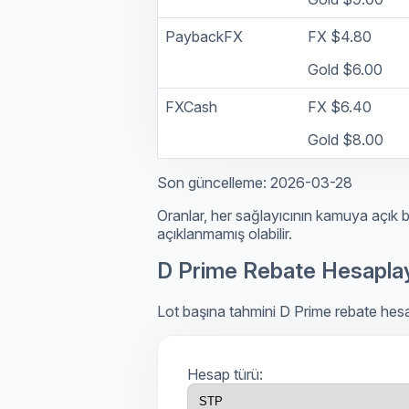
PaybackFX
FX $4.80
Gold $6.00
FXCash
FX $6.40
Gold $8.00
Son güncelleme: 2026-03-28
Oranlar, her sağlayıcının kamuya açık b
açıklanmamış olabilir.
D Prime Rebate Hesaplay
Lot başına tahmini D Prime rebate hesap
Hesap türü: