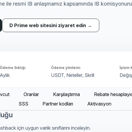
me ile resmi IB anlaşmamız kapsamında IB komisyonuna
D Prime web sitesini ziyaret edin →
Ödeme Sıklığı
Ödeme yöntemi
İşlem 
Aylık
USDT, Neteller, Skrill
Deği
vcut
Oranlar
Karşılaştırma
Rebate hesaplayıc
SSS
Partner kodları
Aktivasyon
luğu
ack için uygun varlık sınıflarını inceleyin.