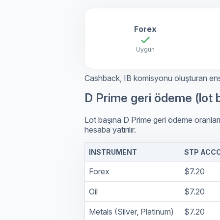
Forex
check
Uygun
Cashback, IB komisyonu oluşturan enstrü
D Prime geri ödeme (lot 
Lot başına D Prime geri ödeme oranları,
hesaba yatırılır.
INSTRUMENT
STP ACCO
Forex
$7.20
Oil
$7.20
Metals (Silver, Platinum)
$7.20