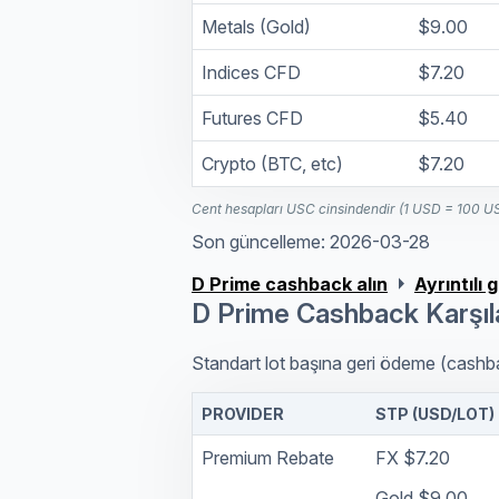
Metals (Gold)
$9.00
Indices CFD
$7.20
Futures CFD
$5.40
Crypto (BTC, etc)
$7.20
Cent hesapları USC cinsindendir (1 USD = 100 U
Son güncelleme: 2026-03-28
arrow_right
D Prime cashback alın
Ayrıntılı
D Prime Cashback Karşıl
Standart lot başına geri ödeme (cashba
PROVIDER
STP (USD/LOT)
Premium Rebate
FX $7.20
Gold $9.00