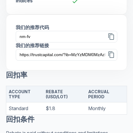
Indices
check
我们的推荐代码
content_copy
我们的推荐链接
content_copy
回扣率
ACCOUNT
REBATE
ACCRUAL
TYPE
(USD/LOT)
PERIOD
Standard
$1.8
Monthly
回扣条件
Rebate is paid without conditions and limitations.