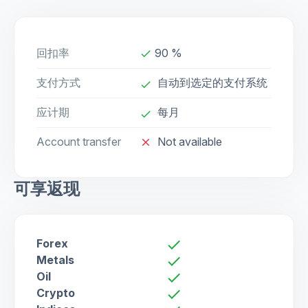
回扣率
90 %
done
支付方式
自动到选定的支付系统
done
应计期
每月
done
Account transfer
Not available
close
可享返现
Forex
check
Metals
check
Oil
check
Crypto
check