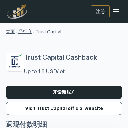
menu
注册
首页
经纪商
Trust Capital
chevron_right
chevron_right
Trust Capital Cashback
Up to 1.8 USD/lot
开设新账户
Visit Trust Capital official website
返现付款明细