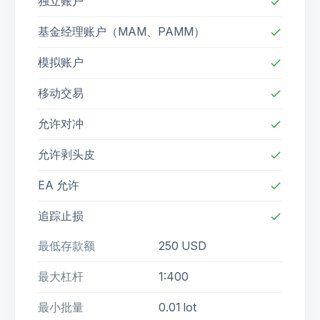
独立账户
check
基金经理账户（MAM、PAMM）
check
模拟账户
check
移动交易
check
允许对冲
check
允许剥头皮
check
EA 允许
check
追踪止损
check
最低存款额
250 USD
最大杠杆
1:400
最小批量
0.01 lot