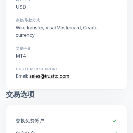
USD
存款/取款方式
Wire transfer, Visa/Mastercard, Crypto
currency
交易平台
MT4
CUSTOMER SUPPORT
Email:
sales@trusttc.com
交易选项
交换免费帐户
check