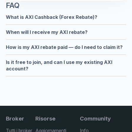
FAQ
What is AXI Cashback (Forex Rebate)?
When will I receive my AXI rebate?
How is my AXI rebate paid — do I need to claim it?
Is it free to join, and can I use my existing AXI
account?
Broker
Risorse
Community
Tutti i broker
Aggiornamenti
Info