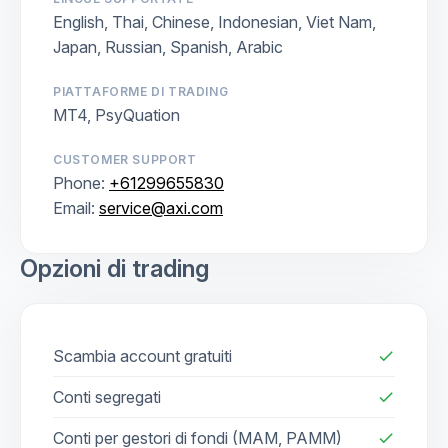
English, Thai, Chinese, Indonesian, Viet Nam,
Japan, Russian, Spanish, Arabic
PIATTAFORME DI TRADING
MT4, PsyQuation
CUSTOMER SUPPORT
Phone:
+61299655830
Email:
service@axi.com
Opzioni di trading
Scambia account gratuiti
check
Conti segregati
check
Conti per gestori di fondi (MAM, PAMM)
check