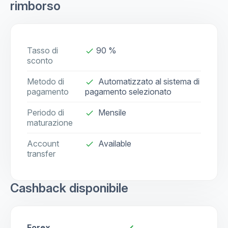
rimborso
Tasso di
90 %
done
sconto
Metodo di
Automatizzato al sistema di
done
pagamento
pagamento selezionato
Periodo di
Mensile
done
maturazione
Account
Available
check
transfer
Cashback disponibile
Forex