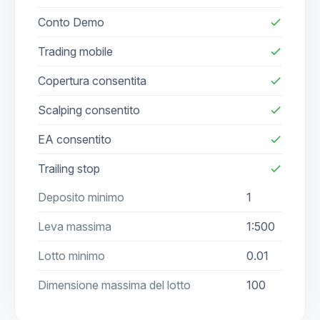
Conto Demo
check
Trading mobile
check
Copertura consentita
check
Scalping consentito
check
EA consentito
check
Trailing stop
check
Deposito minimo
1
Leva massima
1:500
Lotto minimo
0.01
Dimensione massima del lotto
100