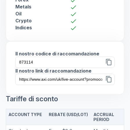
check
Metals
check
Oil
check
Crypto
check
Indices
check
Il nostro codice di raccomandazione
content_copy
Il nostro link di raccomandazione
content_copy
Tariffe di sconto
ACCOUNT TYPE
REBATE (USD/LOT)
ACCRUAL
PERIOD