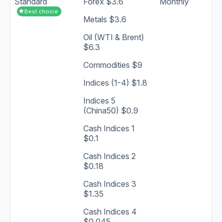
Standard
Forex $3.6
Monthly
star
Best choice
Metals $3.6
Oil (WTI & Brent)
$6.3
Commodities $9
Indices (1-4) $1.8
Indices 5
(China50) $0.9
Cash Indices 1
$0.1
Cash Indices 2
$0.18
Cash Indices 3
$1.35
Cash Indices 4
$0.045