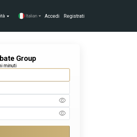
Accedi
Registrati
ità
Italian
ebate Group
i minuti
visibility
visibility