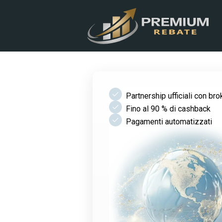
check
Partnership ufficiali con bro
check
Fino al 90 % di cashback
check
Pagamenti automatizzati