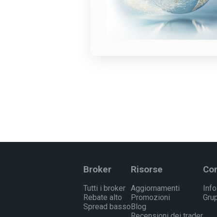
Broker
Risorse
Co
Tutti i broker
Aggiornamenti
Info
Rebate alto
Promozioni
Gru
Spread basso
Blog
Recensioni dei trader