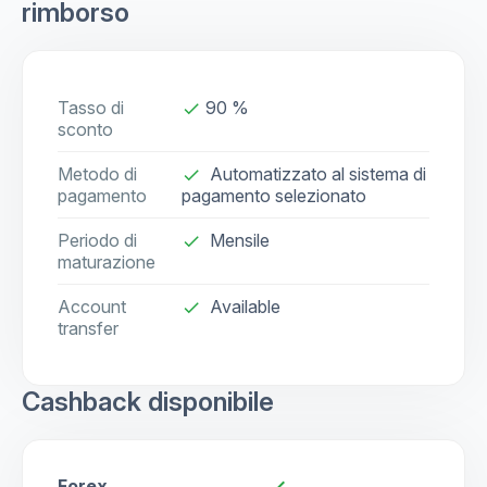
rimborso
Tasso di
90 %
done
sconto
Metodo di
Automatizzato al sistema di
done
pagamento
pagamento selezionato
Periodo di
Mensile
done
maturazione
Account
Available
check
transfer
Cashback disponibile
Forex