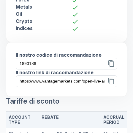
check
Metals
check
Oil
check
Crypto
check
Indices
check
Il nostro codice di raccomandazione
content_copy
Il nostro link di raccomandazione
content_copy
Tariffe di sconto
ACCOUNT
REBATE
ACCRUAL
TYPE
PERIOD