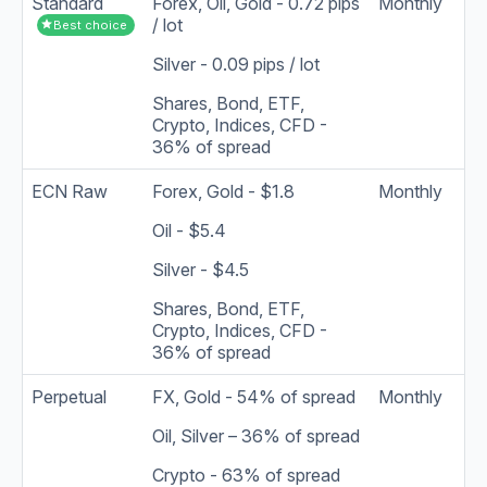
Standard
Forex, Oil, Gold - 0.72 pips
Monthly
/ lot
star
Best choice
Silver - 0.09 pips / lot
Shares, Bond, ETF,
Crypto, Indices, CFD -
36% of spread
ECN Raw
Forex, Gold - $1.8
Monthly
Oil - $5.4
Silver - $4.5
Shares, Bond, ETF,
Crypto, Indices, CFD -
36% of spread
Perpetual
FX, Gold - 54% of spread
Monthly
Oil, Silver – 36% of spread
Crypto - 63% of spread