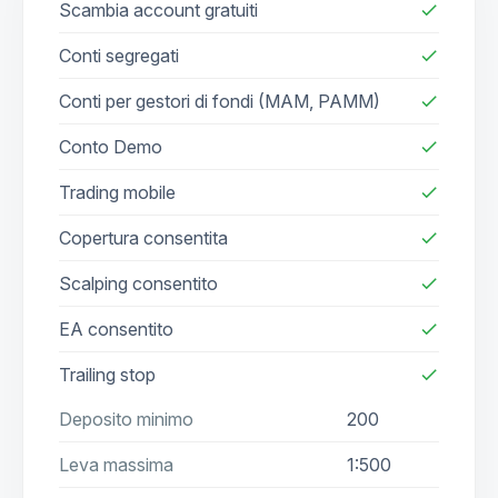
Scambia account gratuiti
check
Conti segregati
check
Conti per gestori di fondi (MAM, PAMM)
check
Conto Demo
check
Trading mobile
check
Copertura consentita
check
Scalping consentito
check
EA consentito
check
Trailing stop
check
Deposito minimo
200
Leva massima
1:500