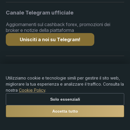
Canale Telegram ufficiale
Aggiornamenti sul cashback forex, promozioni dei
broker e notizie della piattaforma
Unisciti a noi su Telegram!
Diritto d'autore © 2015-2026 Premium Rebate. Tutti i
diritti riservati.
Utilizziamo cookie e tecnologie simili per gestire il sito web,
migliorare la tua esperienza e analizzare il traffico. Consulta la
nostra
Cookie Policy
.
Avvertenza sui Rischi: Il trading su Forex, CFD,
Solo essenziali
criptovalute e prodotti con leva comporta un rischio
significativo di perdita e potrebbe non essere adatto a
Accetta tutto
tutti gli investitori. Premium Rebate Group è una
piattaforma indipendente di rebate e referral e non
fornisce servizi di intermediazione, consulenza