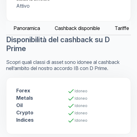
Attivo
Panoramica
Cashback disponible
Tariffe
Disponibilità del cashback su D
Prime
Scopri quali classi di asset sono idonee al cashback
nell’ambito del nostro accordo IB con D Prime.
Forex
check
Idoneo
Metals
check
Idoneo
Oil
check
Idoneo
Crypto
check
Idoneo
Indices
check
Idoneo