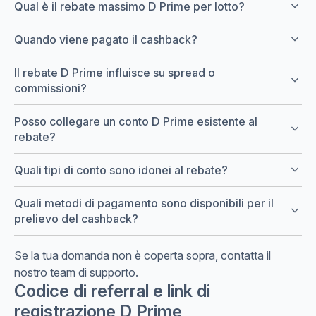
keyboard_arrow_down
Qual è il rebate massimo D Prime per lotto?
keyboard_arrow_down
Quando viene pagato il cashback?
Il rebate D Prime influisce su spread o
keyboard_arrow_down
commissioni?
Posso collegare un conto D Prime esistente al
keyboard_arrow_down
rebate?
keyboard_arrow_down
Quali tipi di conto sono idonei al rebate?
Quali metodi di pagamento sono disponibili per il
keyboard_arrow_down
prelievo del cashback?
Se la tua domanda non è coperta sopra, contatta il
nostro team di supporto.
Codice di referral e link di
registrazione D Prime