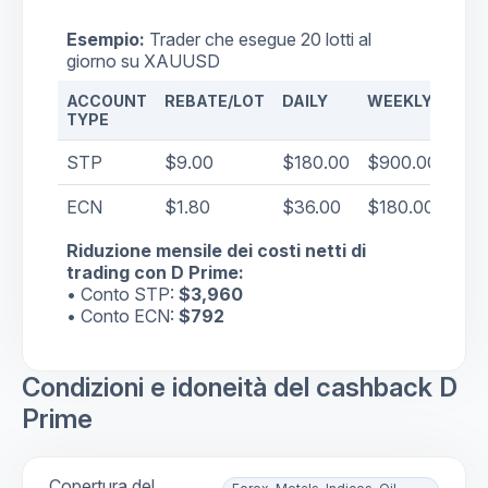
Esempio:
Trader che esegue 20 lotti al
giorno su XAUUSD
ACCOUNT
REBATE/LOT
DAILY
WEEKLY
MO
TYPE
STP
$9.00
$180.00
$900.00
$3,
ECN
$1.80
$36.00
$180.00
$79
Riduzione mensile dei costi netti di
trading con D Prime:
• Conto STP:
$3,960
• Conto ECN:
$792
Condizioni e idoneità del cashback D
Prime
Copertura del