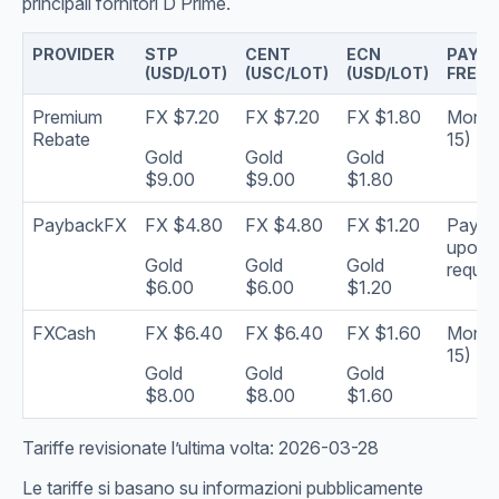
principali fornitori D Prime.
PROVIDER
STP
CENT
ECN
PAYO
(USD/LOT)
(USC/LOT)
(USD/LOT)
FREQ
Premium
FX $7.20
FX $7.20
FX $1.80
Monthl
Rebate
15)
Gold
Gold
Gold
$9.00
$9.00
$1.80
PaybackFX
FX $4.80
FX $4.80
FX $1.20
Payou
upon
Gold
Gold
Gold
reques
$6.00
$6.00
$1.20
FXCash
FX $6.40
FX $6.40
FX $1.60
Monthl
15)
Gold
Gold
Gold
$8.00
$8.00
$1.60
Tariffe revisionate l’ultima volta: 2026-03-28
Le tariffe si basano su informazioni pubblicamente