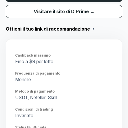
Visitare il sito di D Prime →
arrow_right
Ottieni il tuo link di raccomandazione
Cashback massimo
Fino a $9 per lotto
Frequenza di pagamento
Mensile
Metodo di pagamento
USDT, Neteller, Skrill
Condizioni di trading
Invariato
Status IB ufficiale