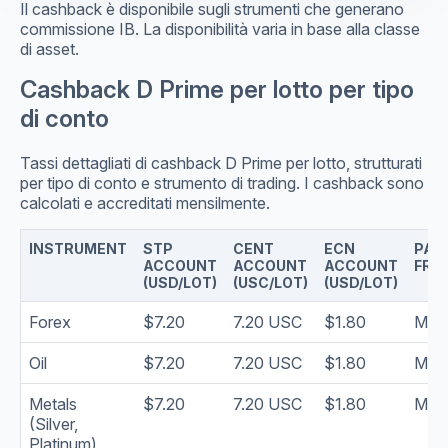
Il cashback è disponibile sugli strumenti che generano
commissione IB. La disponibilità varia in base alla classe
di asset.
Cashback D Prime per lotto per tipo
di conto
Tassi dettagliati di cashback D Prime per lotto, strutturati
per tipo di conto e strumento di trading. I cashback sono
calcolati e accreditati mensilmente.
INSTRUMENT
STP
CENT
ECN
PAY
ACCOUNT
ACCOUNT
ACCOUNT
FRE
(USD/LOT)
(USC/LOT)
(USD/LOT)
Forex
$7.20
7.20 USC
$1.80
Mont
Oil
$7.20
7.20 USC
$1.80
Mont
Metals
$7.20
7.20 USC
$1.80
Mont
(Silver,
Platinum)