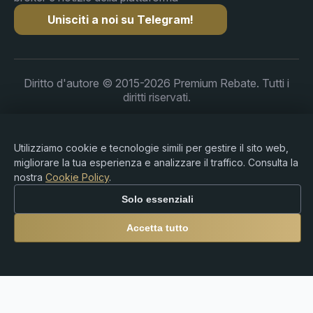
Unisciti a noi su Telegram!
Diritto d'autore © 2015-2026 Premium Rebate. Tutti i
diritti riservati.
Utilizziamo cookie e tecnologie simili per gestire il sito web,
Avvertenza sui Rischi: Il trading su Forex, CFD,
migliorare la tua esperienza e analizzare il traffico. Consulta la
criptovalute e prodotti con leva comporta un rischio
nostra
Cookie Policy
.
significativo di perdita e potrebbe non essere adatto a
Solo essenziali
tutti gli investitori. Premium Rebate Group è una
piattaforma indipendente di rebate e referral e non
Accetta tutto
fornisce servizi di intermediazione, consulenza
finanziaria, custodia o servizi finanziari. Gli utenti sono gli
unici responsabili delle proprie decisioni di trading e del
rispetto delle leggi e normative locali.