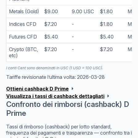
Metals (Gold)
$9.00
9.00 USC
$1.80
Mont
Indices CFD
$7.20
-
$1.80
Mont
Futures CFD
$5.40
-
$5.40
Mont
Crypto (BTC,
$7.20
-
$7.20
Mont
etc)
I conti Cent sono denominati in USC (1 USD = 100 USC).
Tariffe revisionate l’ultima volta: 2026-03-28
arrow_right
Ottieni cashback D Prime
arrow_right
Visualizza i tassi di cashback dettagliati
Confronto dei rimborsi (cashback) D
Prime
Tassi di rimborso (cashback) per lotto standard,
frequenza dei pagamenti e trasparenza — confronto tra i