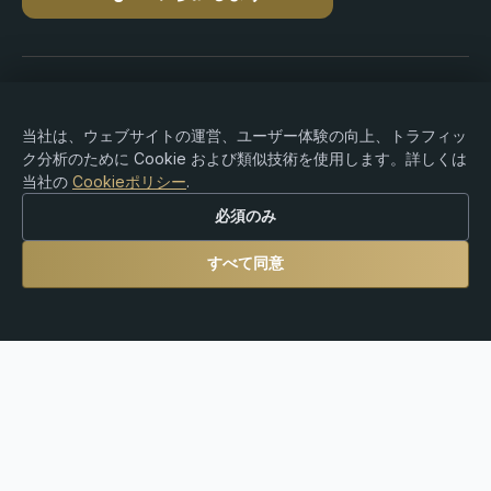
著作権 © 2015-2026 Premium Rebate. 無断転載を禁じ
ます.
当社は、ウェブサイトの運営、ユーザー体験の向上、トラフィッ
ク分析のために Cookie および類似技術を使用します。詳しくは
当社の
Cookieポリシー
.
必須のみ
リスク警告：Forex、CFD、暗号資産、およびレバレッ
ジ商品の取引には大きな損失リスクが伴い、すべての投
すべて同意
資家に適しているとは限りません。Premium Rebate
Group は独立したリベートおよび紹介プラットフォーム
であり、ブローカー業務、投資助言、カストディ、また
は金融サービスを提供するものではありません。ユーザ
ーは、自身の取引判断および現地の法律・規制の遵守に
ついて、すべて自己責任を負うものとします。